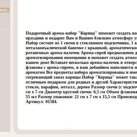
Подарочный арома-набор "Корица" поможет создать н
праздник и подарит Вам и Вашим близким атмосферу 
Набор состоит из 1 свечи в стеклянном подсвечнике, 1 к
металаонъалической баночке с крышкой, ароматическог
ротанговых арома-палочек Арома-спрей предназначен 
ароматизирования помещения и поможет создать атмос
вашем доме Вставьте несколько арома-палочек в отвер
флакона с арома-спреем, и ваш добанйюм наполнится
ароматом Все предметы набора ароматизированы и им
согревающий запах корицы Набор "Корица" может такж
отличным подарком для родных и друзей Характеристи
стекло, парафин, металл, дерево Размер свечи (с подсве
см х 7 см Диаметр круглой свечи: 6,5 см Объем флакона
55 мл Размер упаковки: 21 см х 7 см х 15,5 см Произво
Артикул: 81584.