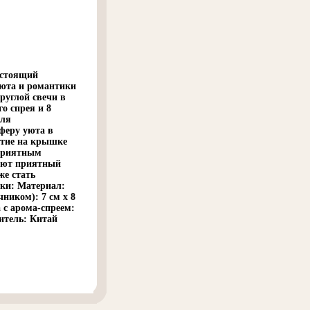
астоящий
уюта и романтики
руглой свечи в
о спрея и 8
для
феру уюта в
стие на крышке
 приятным
еют приятный
е стать
ки: Материал:
чником): 7 см х 8
 с арома-спреем:
дитель: Китай