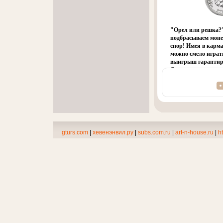
ленточкой Характ
Производитель: Ки
Материал: керамик
сувенира: 11 см х 1
"Орел или решка?"
упаковки: 10,5 см х 
подбрасываем моне
спор! Имея в карм
можно смело играт
выигрыш гарантиро
Секрет в том, чтао
абсолютно одинако
придется по душе
друзьям Характер
металл Диаметр мо
Производитель: Ро
gturs.com
|
хевенэнвил.ру
|
subs.com.ru
|
art-n-house.ru
|
ht