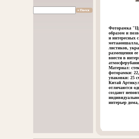
Фоторамка "Цв
образом и поз
и интересных 
метааоншалла,
листиков, укр
размещения ее 
внести в интер
атмосферубани
Материал: сте
фоторамки: 22,
упаковки: 25 с
Китай Артикул
отличаются од
создают непов
индивидуальнос
интерьер дома,