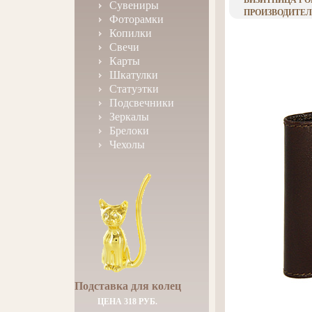
ВИЗИТНИЦА ГО
Сувениры
ПРОИЗВОДИТЕЛЬ
Фоторамки
Копилки
Свечи
Карты
Шкатулки
Статуэтки
Подсвечники
Зеркалы
Брелоки
Чехолы
Подставка для колец
ЦЕНА 318 РУБ.