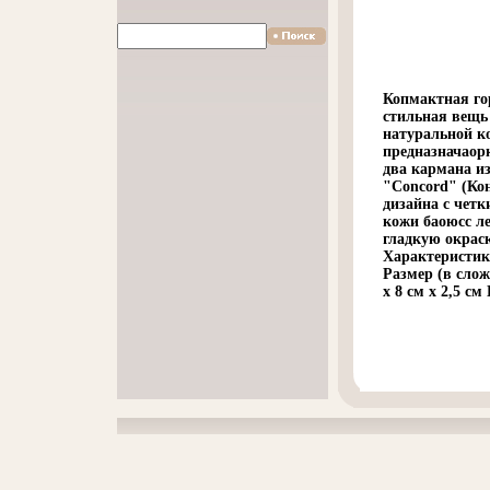
Копмактная го
стильная вещь
натуральной к
предназначаорк
два кармана из
"Concord" (Кон
дизайна с чет
кожи баоюсс л
гладкую окрас
Характеристик
Размер (в слож
x 8 см x 2,5 с