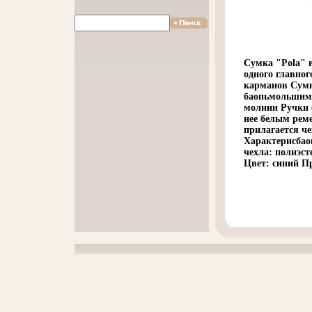
Сумка "Pola" 
одного главног
карманов Сумк
баопьмольшим 
молнии Ручки 
нее белым рем
прилагается че
Характерисбао
чехла: полиэст
Цвет: синий Пр