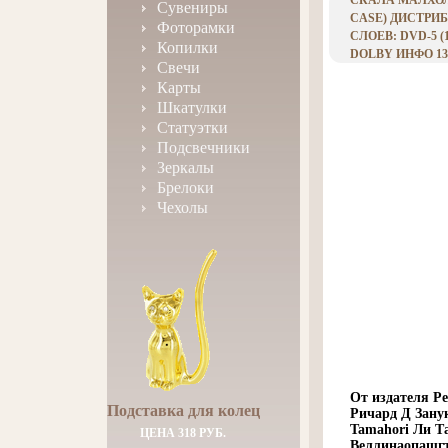
СКАЛА МАЛХОЛЛ
Сувениры
CASE) ДИСТРИ
Фоторамки
СЛОЕВ: DVD-5 
Копилки
DOLBY ИНФО 136
Свечи
Карты
Шкатулки
Статуэтки
Подсвечники
Зеркалы
Брелоки
Чехолы
От издателя Р
Подставка для колец
Ричард Д Зану
Tamahori Ли Та
ЦЕНА 318 РУБ.
Веллинаопащгт