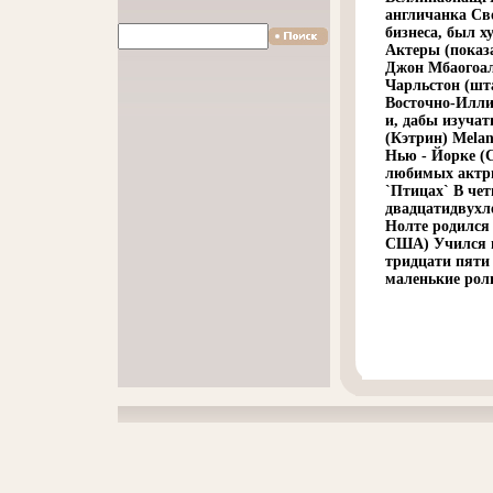
англичанка Св
бизнеса, был х
Актеры (показ
Джон Мбаогоал
Чарльстон (шт
Восточно-Иллин
и, дабы изучат
(Кэтрин) Melan
Нью - Йорке (
любимых актри
`Птицах` В че
двадцатидвухл
Нолте родился 
США) Учился и
тридцати пяти 
маленькие роли