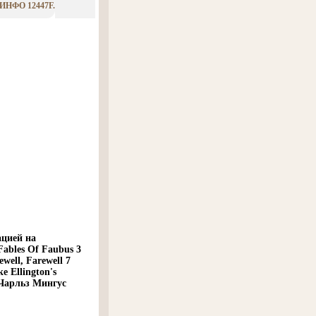
НФО 12447F.
ацией на
Fables Of Faubus 3
well, Farewell 7
e Ellington's
 Чарльз Мингус