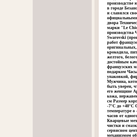
производстве 
в городе Безан
и славился сво
официальными 
двора Техничес
марки "Le Chi
производства 
Swarovski (пр
работ француз
оригинальных,
крокодила, пи
желтого, белог
достойным кач
французских м
подарком Часы
упаковкой, фи
Мужчина, кото
быть уверен, ч
его женщине А
кожа, нержаве
см Размер корп
-7°С до +40°С 
температуре о 
часов от одног
Кварцевые мех
чистки и смазк
сервисном цен
механизмом об