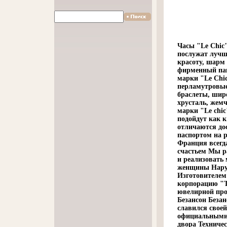
Часы "Le Chic
послужат луч
красоту, шарм
фирменный пак
марки "Le Chic
перламутровые
браслеты, шир
хрусталь, жемч
марки "Le ch
подойдут как к
отличаются до
паспортом на 
Франция всегда
счастьем Мы р
и реализовать 
женщины Наруч
Изготовителем
корпорацию "T
ювелирной про
Безансон Безан
славился своей
официальными 
двора Техничес