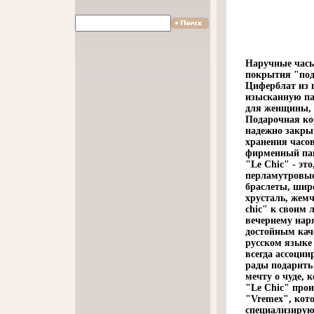
Наручные часы
покрытия "под
Циферблат из 
изысканную па
для женщины, 
Подарочная ко
надежно закры
хранения часо
фирменный пак
"Le Chic" - эт
перламутровые
браслеты, шир
хрусталь, жемч
chic" к своим
вечернему нар
достойным кач
русском языке
всегда ассоции
рады подарить
мечту о чуде,
"Le Chic" про
"Vremex", кот
специализирую