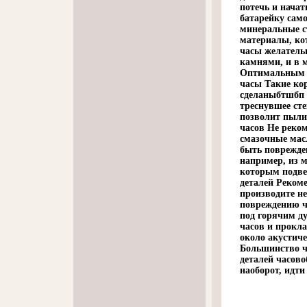
потечь и нача
батарейку само
минеральные ст
материалы, кот
часы желатель
камнями, и в 
Оптимальным в
часы Такие ко
сделаныбтшбп 
треснувшее сте
позволит пылин
часов Не реко
смазочные масл
быть поврежде
например, из 
которым подве
деталей Рекоме
производите н
повреждению ча
под горячим д
часов и прокл
около акустич
Большинство ч
деталей часово
наоборот, идти