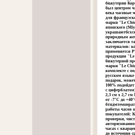
бижутерии Корп
был центром ча
века часовые 
для французско
марки "Le Chi
японского (Miy
украшаютбсхсю
природным жем
заключается т
материалов: ко
применяется PV
продукция "Le
бижутерной пр
марки "Le Chi
комплекте с п
русском языке
подарок, может
100% подойдет
с циферблатом)
2,3 см х 2,7 с
от -7°С до +40
бтпдмтемперату
работы часов о
покупателей: 
проверки, чист
авторизованно
часах с кварц
до истечения с