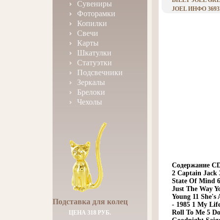
BILLY JOEL GR
Сувениры
JOEL ИНФО 3693
Фоторамки
Копилки
Свечи
Карты
Шкатулки
Статуэтки
Подсвечники
Зеркалы
Брелоки
Чехолы
Содержание CD1:
2 Captain Jack
State Of Mind 6
Just The Way Y
Young 11 She's 
Подставка для колец
- 1985 1 My Lif
Roll To Me 5 Do
ЦЕНА 318 РУБ.