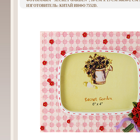
ФОТОРАМКА "SECRET GARDEN", 10 СМ Х 15 СМ 98856-2 СМ А
ИЗГОТОВИТЕЛЬ: КИТАЙ ИНФО 7552D.