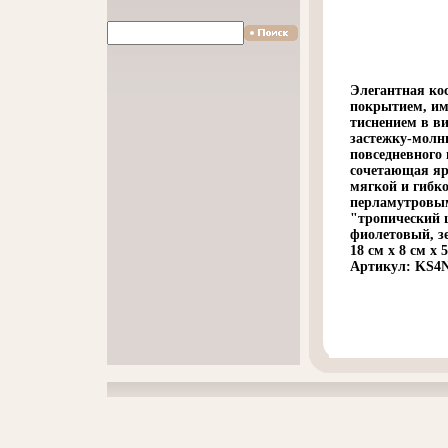
Элегантная ко
покрытием, и
тиснением в в
застежку-молн
повседневного 
сочетающая ярк
мягкой и гибко
перламутровым
"тропический 
фиолетовый, з
18 см x 8 см x 
Артикул: KS4