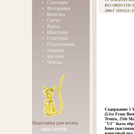
U2 WALK ON ФО
Сувениры
RECORDS LTD 
Фоторамки
2006 Г SINGLE:
Копилки
Свечи
Карты
Шкатулки
Статуэтки
Подсвечники
Зеркалы
Брелоки
Чехолы
Содержание 1 W
(Live From Bost
Tronto, 25th 
Подставка для колец
"U2" была обра
Боно (настояще
ЦЕНА 318 РУБ.
известный под 