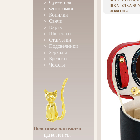
ШКАТУЛКА ДЛЯ
Сувениры
ШКАТУЛКА SUNR
Фоторамки
ИНФО 812C.
Копилки
Свечи
Карты
Шкатулки
Статуэтки
Подсвечники
Зеркалы
Брелоки
Чехолы
Подставка для колец
ЦЕНА 318 РУБ.