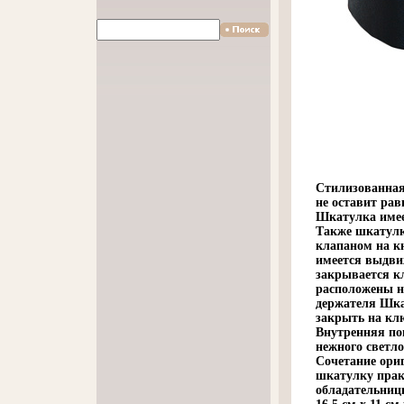
Стилизованная
не оставит ра
Шкатулка имее
Также шкатулк
клапаном на кн
имеется выдви
закрывается к
расположены н
держателя Шка
закрыть на кл
Внутренняя по
нежного светло
Сочетание ори
шкатулку прак
обладательниц