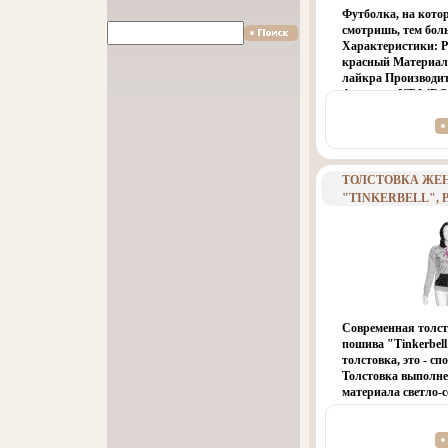
Футболка, на кото
смотришь, тем бол
Характеристики: Р
красный Материал
лайкра Производит
Артикул: YT-WRQ
ТОЛСТОВКА ЖЕ
"TINKERBELL", 
ИЗГОТВИТЕЛЬ: 
АРТИКУЛ: B577BP
12972G.
Современная толст
пошива "Tinkerbell"
толстовка, это - с
Толстовка выполне
материала светло-с
накладных карман
розовым шнурком 
изображением эльфа