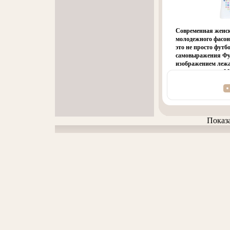
Современная женс
молодежного фасон
это не просто футбо
самовыражения Фу
изображением леж
окружении звезд 
тенаорлцденции в 
оригинальность ри
индивидуальность 
белый Размер: XS 
хлопок Артикул: 1
Показ
Изготовитель: Росс